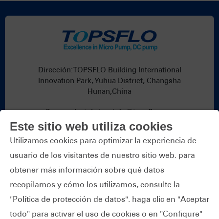
Dirección:TOPSFLO Building International
Innovation Park, Yuhua District, Changsha
Hunan,China
Correo electrónico:
info@topsflo.com
Teléfono:
+86-731-82739266
Este sitio web utiliza cookies
Whatsapp:
+86 19376691419
Utilizamos cookies para optimizar la experiencia de
usuario de los visitantes de nuestro sitio web. para
obtener más información sobre qué datos
recopilamos y cómo los utilizamos, consulte la
"Política de protección de datos". haga clic en "Aceptar
Derechos de autor © TOPS Industry & Technology
todo" para activar el uso de cookies o en "Confiqure"
Co.,Ltd.