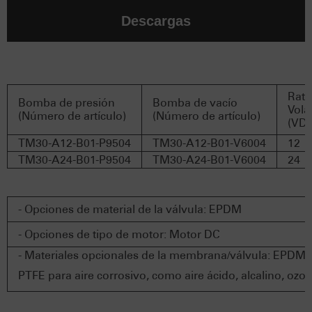
Descargas
Rat
Bomba de presión
Bomba de vacío
Vola
(Número de artículo)
(Número de artículo)
(VD
TM30-A12-B01-P9504
TM30-A12-B01-V6004
12
TM30-A24-B01-P9504
TM30-A24-B01-V6004
24
- Opciones de material de la válvula: EPDM
- Opciones de tipo de motor: Motor DC
- Materiales opcionales de la membrana/válvula: EPDM p
PTFE para aire corrosivo, como aire ácido, alcalino, ozon