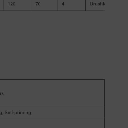
120
70
4
Brushless Motor
rs
g, Self-priming