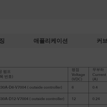
징
애플리케이션
커브
평점
무부하
공 펌프
Voltage
Current
목 번호)
(VDC)
(A)
30A-D6-V7004 ( outside controller)
6
0.4
30A-D12-V7004 ( outside controller)
12
0.24