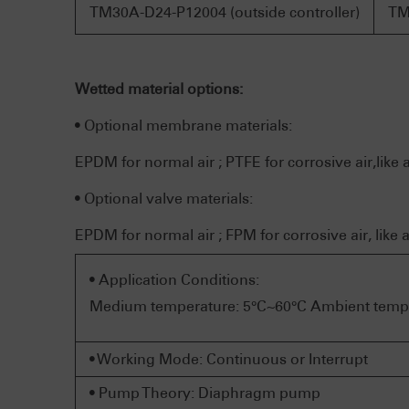
TM30A-D24-P12004 (outside controller)
TM
Wetted material options:
• Optional membrane materials:
EPDM for normal air ; PTFE for corrosive air,like ac
• Optional valve materials:
EPDM for normal air ; FPM for corrosive air, like ac
• Application Conditions:
Medium temperature: 5°C~60°C Ambient tempe
• Working Mode: Continuous or Interrupt
• Pump Theory: Diaphragm pump