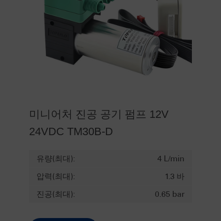
미니어처 진공 공기 펌프 12V
24VDC TM30B-D
유량(최대):
4 L/min
압력(최대):
1.3 바
진공(최대):
0.65 bar