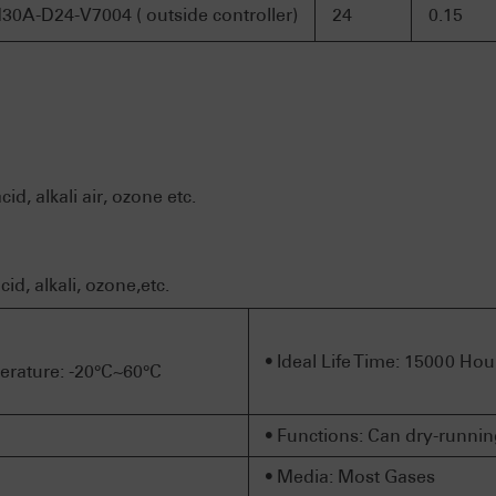
30A-D24-V7004 ( outside controller)
24
0.15
id, alkali air, ozone etc.
id, alkali, ozone,etc.
• Ideal Life Time: 15000 Hou
rature: -20°C~60°C
• Functions: Can dry-runnin
• Media: Most Gases