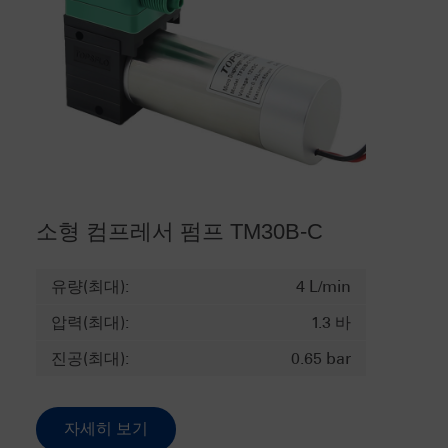
소형 컴프레서 펌프 TM30B-C
유량(최대):
4 L/min
압력(최대):
1.3 바
진공(최대):
0.65 bar
자세히 보기