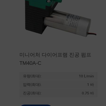
미니어처 다이어프램 진공 펌프
TM40A-C
유량(최대):
10 L/min
압력(최대):
1 바
진공(최대):
0.75 바