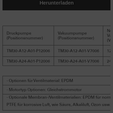
Herunterladen
Ne
Druckpumpe
Vakuumpumpe
Vol
(Positionsnummer)
(Positionsnummer)
(V
TM30-A12-A01-P12006
TM30-A12-A01-V7006
12
TM30-A24-A01-P12006
TM30-A24-A01-V7006
24
- Optionen für Ventilmaterial: EPDM
- Motortyp Optionen: Gleichstrommotor
- Optionale Membran-/Ventilmaterialien: EPDM für norma
PTFE für korrosive Luft, wie Säure, Alkaliluft, Ozon usw.